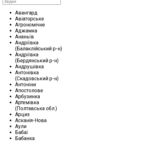
Авангард
Авіаторське
Агрономічне
Аджамка
Ананьїв
Андріївка
(Балаклійський р-н)
Андріївка
(Бердянський р-н)
Андрушівка
Антонівка
(Скадовський р-н)
Антоніни
Апостолове
Арбузинка
Артемівка
(Полтавська обл.)
Арциз
Асканія-Нова
Аули
Бабаї
Бабанка