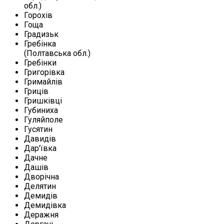
обл.)
Горохів
Гоща
Градизьк
Гребінка
(Полтавська обл.)
Гребінки
Григорівка
Гримайлів
Гриців
Гришківці
Губиниха
Гуляйполе
Гусятин
Давидів
Дар'ївка
Дачне
Дашів
Дворічна
Делятин
Демидів
Демидівка
Деражня