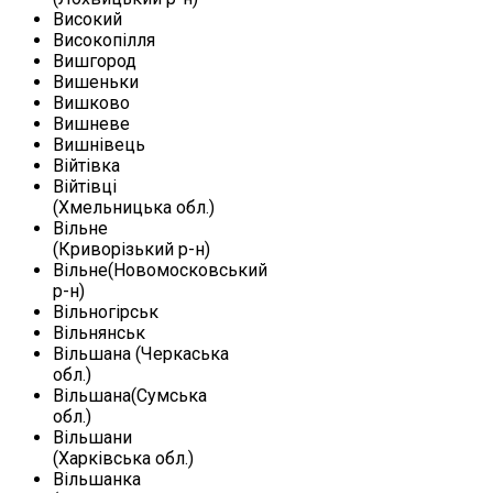
Високий
Високопілля
Вишгород
Вишеньки
Вишково
Вишневе
Вишнівець
Війтівка
Війтівці
(Хмельницька обл.)
Вільне
(Криворізький р-н)
Вільне(Новомосковський
р-н)
Вільногірськ
Вільнянськ
Вільшана (Черкаська
обл.)
Вільшана(Сумська
обл.)
Вільшани
(Харківська обл.)
Вільшанка