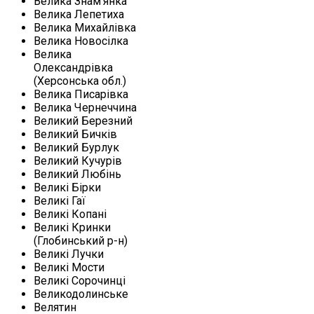
Велика Знам'янка
Велика Лепетиха
Велика Михайлівка
Велика Новосілка
Велика
Олександрівка
(Херсонська обл.)
Велика Писарівка
Велика Чернеччина
Великий Березний
Великий Бичків
Великий Бурлук
Великий Кучурів
Великий Любінь
Великі Бірки
Великі Гаї
Великі Копані
Великі Кринки
(Глобинський р-н)
Великі Лучки
Великі Мости
Великі Сорочинці
Великодолинське
Велятин