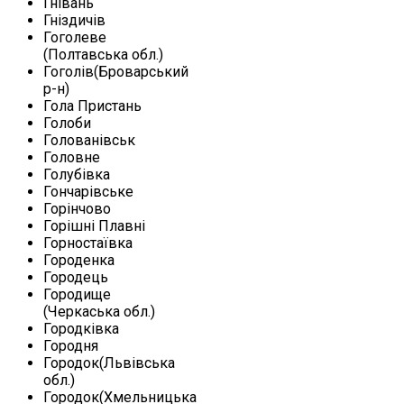
Гнівань
Гніздичів
Гоголеве
(Полтавська обл.)
Гоголів(Броварський
р-н)
Гола Пристань
Голоби
Голованівськ
Головне
Голубівка
Гончарівське
Горінчово
Горішні Плавні
Горностаївка
Городенка
Городець
Городище
(Черкаська обл.)
Городківка
Городня
Городок(Львівська
обл.)
Городок(Хмельницька