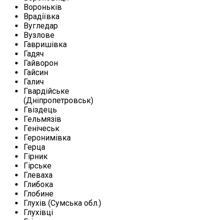
Вороньків
Врадіївка
Вугледар
Вузлове
Гавришівка
Гадяч
Гайворон
Гайсин
Галич
Гвардійське
(Дніпропетровськ)
Гвіздець
Гельмязів
Генічеськ
Геронимівка
Герца
Гірник
Гірське
Глеваха
Глибока
Глобине
Глухів (Сумська обл.)
Глухівці