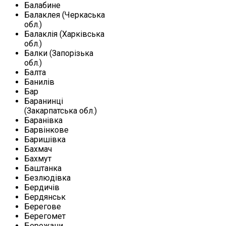
Балабине
Балаклея (Черкаська
обл.)
Балаклія (Харківська
обл.)
Балки (Запорізька
обл.)
Балта
Банилів
Бар
Баранинці
(Закарпатська обл.)
Баранівка
Барвінкове
Баришівка
Бахмач
Бахмут
Баштанка
Безлюдівка
Бердичів
Бердянськ
Берегове
Берегомет
Бережани