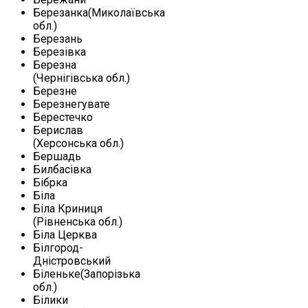
Березанка(Миколаївська
обл.)
Березань
Березівка
Березна
(Чернігівська обл.)
Березне
Березнегувате
Берестечко
Берислав
(Херсонська обл.)
Бершадь
Билбасівка
Бібрка
Біла
Біла Криниця
(Рівненська обл.)
Біла Церква
Білгород-
Дністровський
Біленьке(Запорізька
обл.)
Білики