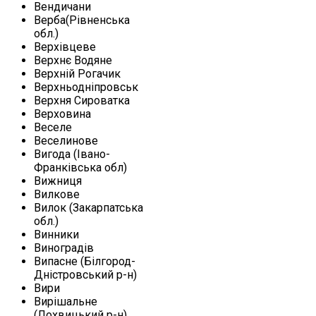
Вендичани
Верба(Рівненська
обл.)
Верхівцеве
Верхнє Водяне
Верхній Рогачик
Верхньодніпровськ
Верхня Сироватка
Верховина
Веселе
Веселинове
Вигода (Івано-
Франківська обл)
Вижниця
Вилкове
Вилок (Закарпатська
обл.)
Винники
Виноградів
Випасне (Білгород-
Дністровський р-н)
Вири
Вирішальне
(Лохвицький р-н)