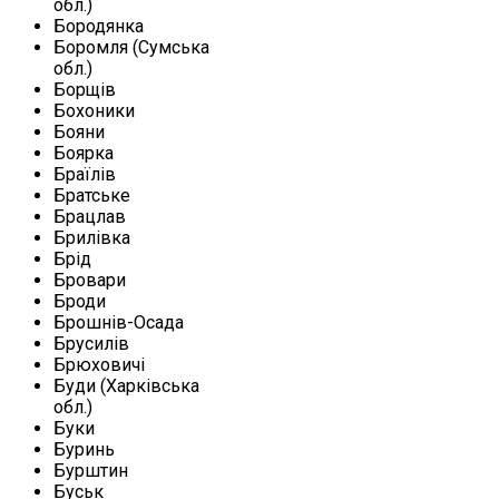
обл.)
Бородянка
Боромля (Сумська
обл.)
Борщів
Бохоники
Бояни
Боярка
Браїлів
Братське
Брацлав
Брилівка
Брід
Бровари
Броди
Брошнів-Осада
Брусилів
Брюховичі
Буди (Харківська
обл.)
Буки
Буринь
Бурштин
Буськ