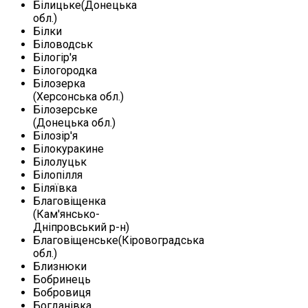
Білицьке(Донецька
обл.)
Білки
Біловодськ
Білогір'я
Білогородка
Білозерка
(Херсонська обл.)
Білозерське
(Донецька обл.)
Білозір'я
Білокуракине
Білолуцьк
Білопілля
Біляївка
Благовіщенка
(Кам'янсько-
Дніпровський р-н)
Благовіщенське(Кіровоградська
обл.)
Близнюки
Бобринець
Бобровиця
Богданівка