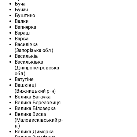
Буча
Бучач
Буштино
Валки
Вапнярка
Вараш
Варва
Василівка
(Запорізька обл.)
Васильків
Васильківка
(Дніпропетровська
обл.)
Ватутіне
Вашківці
(Вижницький р-н)
Велика Багачка
Велика Березовиця
Велика Білозерка
Велика Виска
(Маловисківський р-
н.)
Велика Димерка