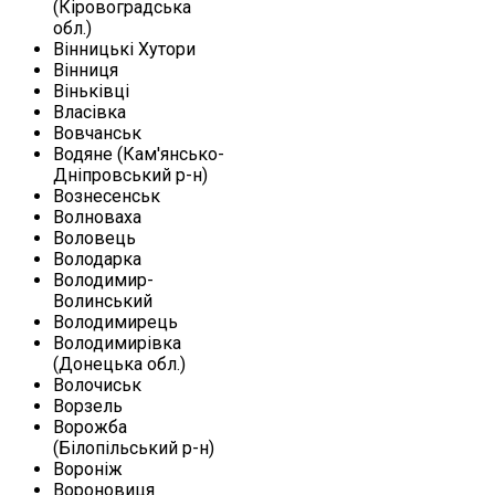
(Кіровоградська
обл.)
Вінницькі Хутори
Вінниця
Віньківці
Власівка
Вовчанськ
Водяне (Кам'янсько-
Дніпровський р-н)
Вознесенськ
Волноваха
Воловець
Володарка
Володимир-
Волинський
Володимирець
Володимирівка
(Донецька обл.)
Волочиськ
Ворзель
Ворожба
(Білопільський р-н)
Вороніж
Вороновиця