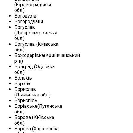
(Кіровоградська
обл.)
Богодухів
Богородчани
Богуслав
(Дніпропетровська
обл.)
Богуслав (Київська
обл.)
Божедарівка(Криничанський
р-н)
Болград (Одеська
обл.)
Болехів
Борзна
Борислав
(Львівська обл.)
Бориспіль
Борівське(Луганська
обл.)
Борова (Київська
обл.)
Борова (Харківська