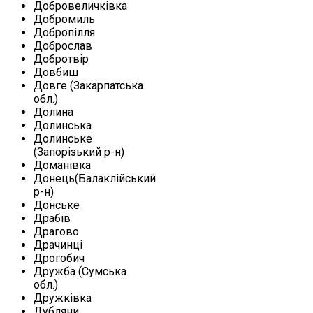
Добровеличківка
Добромиль
Добропілля
Доброслав
Добротвір
Довбиш
Довге (Закарпатська
обл.)
Долина
Долинська
Долинське
(Запорізький р-н)
Доманівка
Донець(Балаклійський
р-н)
Донське
Драбів
Драгово
Драчинці
Дрогобич
Дружба (Сумська
обл.)
Дружківка
Дубляни