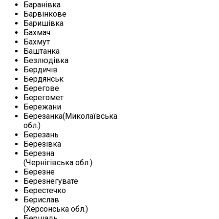
Баранівка
Барвінкове
Баришівка
Бахмач
Бахмут
Баштанка
Безлюдівка
Бердичів
Бердянськ
Берегове
Берегомет
Бережани
Березанка(Миколаївська
обл.)
Березань
Березівка
Березна
(Чернігівська обл.)
Березне
Березнегувате
Берестечко
Берислав
(Херсонська обл.)
Бершадь