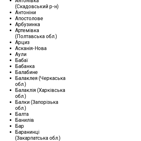
Антонівка
(Скадовський р-н)
Антоніни
Апостолове
Арбузинка
Артемівка
(Полтавська обл.)
Арциз
Асканія-Нова
Аули
Бабаї
Бабанка
Балабине
Балаклея (Черкаська
обл.)
Балаклія (Харківська
обл.)
Балки (Запорізька
обл.)
Балта
Банилів
Бар
Баранинці
(Закарпатська обл.)