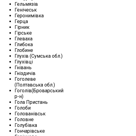
Гельмязів
Генічеськ
Геронимівка
Герца
Гірник
Гірське
Глеваха
Глибока
Глобине
Глухів (Сумська обл.)
Глухівці
Гнівань
Гніздичів
Гоголеве
(Полтавська обл.)
Гоголів(Броварський
р-н)
Гола Пристань
Голоби
Голованівськ
Головне
Голубівка
Гончарівське