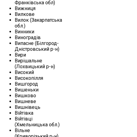
Франківська обл)
Вижниця
Вилкове
Вилок (Закарпатська
обл.)
Винники
Виноградів
Випасне (Білгород-
Дністровський р-н)
Вири
Вирішальне
(Лохвицький р-н)
Високий
Високопілля
Вишгород
Вишеньки
Вишково
Вишневе
Вишнівець
Війтівка
Війтівці
(Хмельницька обл.)
Вільне
(Криворізький р-н)