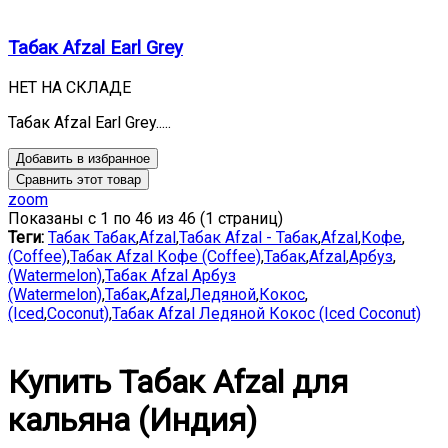
Табак Afzal Earl Grey
НЕТ НА СКЛАДЕ
Табак Afzal Earl Grey.....
Добавить в избранное
Сравнить этот товар
zoom
Показаны с 1 по 46 из 46 (1 страниц)
Теги:
Табак Табак
,
Afzal
,
Табак Afzal - Табак
,
Afzal
,
Кофе
,
(Coffee)
,
Табак Afzal Кофе (Coffee)
,
Табак
,
Afzal
,
Арбуз
,
(Watermelon)
,
Табак Afzal Арбуз
(Watermelon)
,
Табак
,
Afzal
,
Ледяной
,
Кокос
,
(Iced
,
Coconut)
,
Табак Afzal Ледяной Кокос (Iced Coconut)
Купить Табак Afzal для
кальяна (Индия)