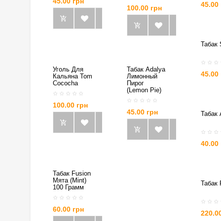
45.00 грн
45.00
100.00 грн
Табак 
Уголь Для
Табак Adalya
45.00
Кальяна Tom
Лимонный
Cococha
Пирог
(Lemon Pie)
100.00 грн
45.00 грн
Табак 
40.00
Табак Fusion
Мята (Mint)
Табак 
100 Грамм
60.00 грн
220.0