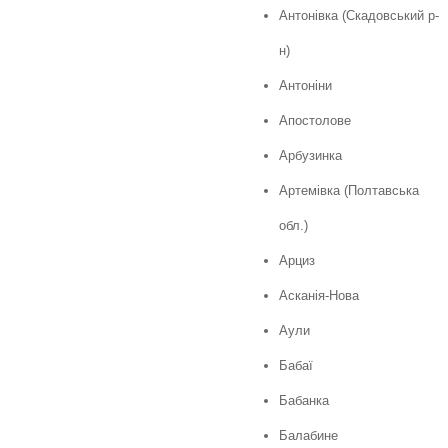
Антонівка (Скадовський р-
н)
Антоніни
Апостолове
Арбузинка
Артемівка (Полтавська
обл.)
Арциз
Асканія-Нова
Аули
Бабаї
Бабанка
Балабине