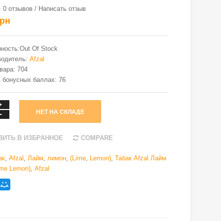
0 отзывов
/
Написать отзыв
грн
ность:Out Of Stock
водитель:
Afzal
вара: 704
 бонусных баллах: 76
НЕТ НА СКЛАДЕ
ВИТЬ В ИЗБРАННОЕ
COMPARE
ак
,
Afzal
,
Лайм
,
лимон
,
(Lime
,
Lemon)
,
Табак Afzal Лайм
ime Lemon)
,
Afzal