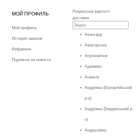
Розрахунок вартості
МОЙ ПРОФИЛЬ
доставки
Мой профиль
Авангард
История заказов
Авіаторське
Избранное
Агрономічне
Подписка на новости
Аджамка
Ананьїв
Андріївка (Балаклійський
р-н)
Андріївка (Бердянський р-
н)
Андрушівка