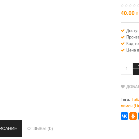
40.00 
Доступ
Произ
Код то
Цена в
ДОБА
Теги:
Таб
лимон (L
ИСАНИЕ
ОТЗЫВЫ (0)