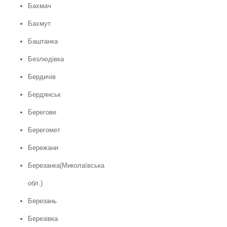
Бахмач
Бахмут
Баштанка
Безлюдівка
Бердичів
Бердянськ
Берегове
Берегомет
Бережани
Березанка(Миколаївська
обл.)
Березань
Березівка