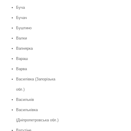
Буча
Бучач
Буштино
Валки
Вапнярка
Вараш
Варва
Василівка (Запорізька
обл.)
Васильків
Васильківка
(Дніпропетровська обл.)
Ватутіне