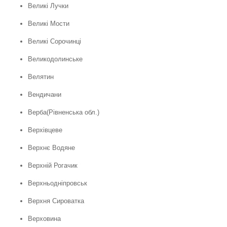
Великі Лучки
Великі Мости
Великі Сорочинці
Великодолинське
Велятин
Вендичани
Верба(Рівненська обл.)
Верхівцеве
Верхнє Водяне
Верхній Рогачик
Верхньодніпровськ
Верхня Сироватка
Верховина