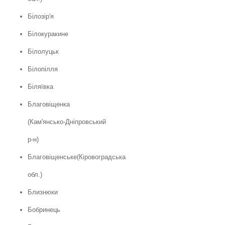
Білозір'я
Білокуракине
Білолуцьк
Білопілля
Біляївка
Благовіщенка
(Кам'янсько-Дніпровський
р-н)
Благовіщенське(Кіровоградська
обл.)
Близнюки
Бобринець