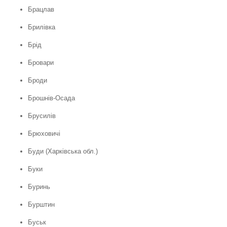
Брацлав
Брилівка
Брід
Бровари
Броди
Брошнів-Осада
Брусилів
Брюховичі
Буди (Харківська обл.)
Буки
Буринь
Бурштин
Буськ