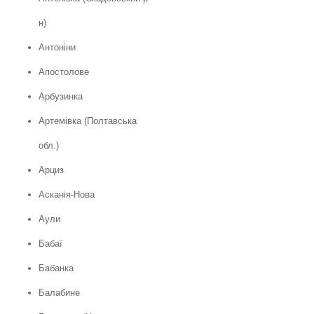
н)
Антоніни
Апостолове
Арбузинка
Артемівка (Полтавська
обл.)
Арциз
Асканія-Нова
Аули
Бабаї
Бабанка
Балабине