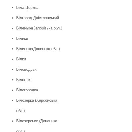
Біла Церква
Білгород-Дністровський
Біленьке(Запорізька обл.)
Білики
Білицьке(Донецька обл.)
Білки
Біловодськ
Білогір'я
Білогородка
Білозерка (Херсонська
обл.)
Білозерське (Донецька
обл.)