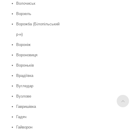
Волочиськ
Ворзель
Ворожба (Білопільський
р-н)
Вороніж
Вороновиця
Вороньків
Врадіївка
Вугледар
Вузлове
Гавришівка
Гадяч
Гайворон