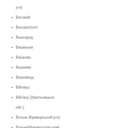
р-н)
Високий
Високопілля
Вишгород
Вишеньки
Вишково
Вишневе
Вишнівець
Війтівка
Війтівці (Хмельницька
обл.)
Вільне (Криворізький р-н)
Вільне(Новомосковський