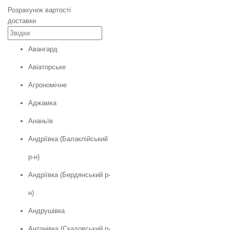
Розрахунок вартості
доставки
Авангард
Авіаторське
Агрономічне
Аджамка
Ананьїв
Андріївка (Балаклійський
р-н)
Андріївка (Бердянський р-
н)
Андрушівка
Антонівка (Скадовський р-