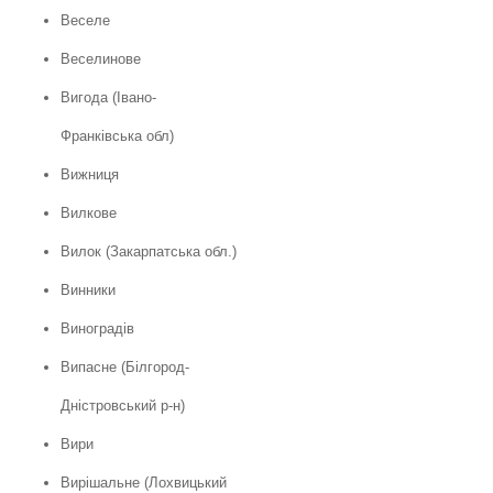
Веселе
Веселинове
Вигода (Івано-
Франківська обл)
Вижниця
Вилкове
Вилок (Закарпатська обл.)
Винники
Виноградів
Випасне (Білгород-
Дністровський р-н)
Вири
Вирішальне (Лохвицький