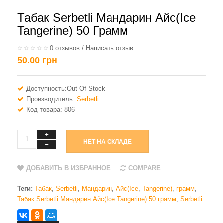
Табак Serbetli Мандарин Айс(Ice
Tangerine) 50 Грамм
0 отзывов
/
Написать отзыв
50.00 грн
Доступность:Out Of Stock
Производитель:
Serbetli
Код товара: 806
НЕТ НА СКЛАДЕ
ДОБАВИТЬ В ИЗБРАННОЕ
COMPARE
Теги:
Табак
,
Serbetli
,
Мандарин
,
Айс(Ice
,
Tangerine)
,
грамм
,
Табак Serbetli Мандарин Айс(Ice Tangerine) 50 грамм
,
Serbetli