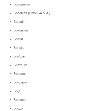
Бородянка
Боромля (Сумська обл.)
Борщів
Бохоники
Бояни
Боярка
Браїлів
Братське
Брацлав
Брилівка
Брід
Бровари
Броди