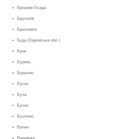
Брошнів-Осада
Брусилів
Брюховичі
Буди (Харківська обл.)
Буки
Буринь
Бурштин
Буськ
Буча
Бучач
Буштино
Валки
Вапнярка