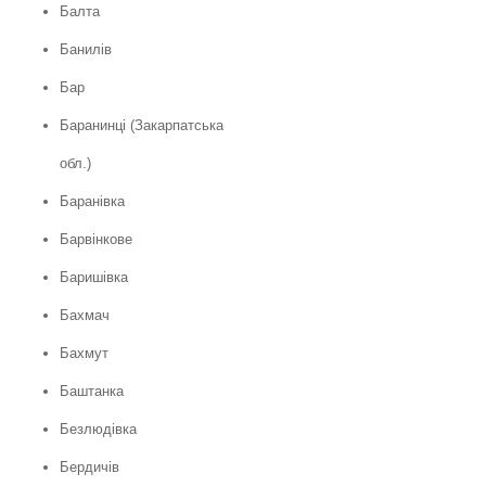
Балта
Банилів
Бар
Баранинці (Закарпатська
обл.)
Баранівка
Барвінкове
Баришівка
Бахмач
Бахмут
Баштанка
Безлюдівка
Бердичів