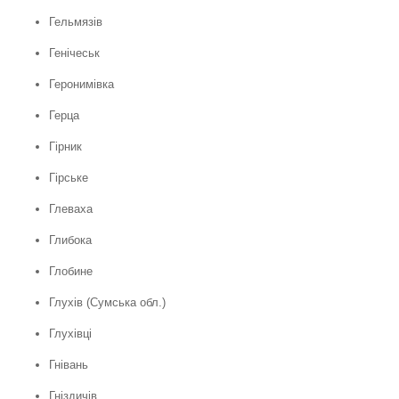
Гельмязів
Генічеськ
Геронимівка
Герца
Гірник
Гірське
Глеваха
Глибока
Глобине
Глухів (Сумська обл.)
Глухівці
Гнівань
Гніздичів