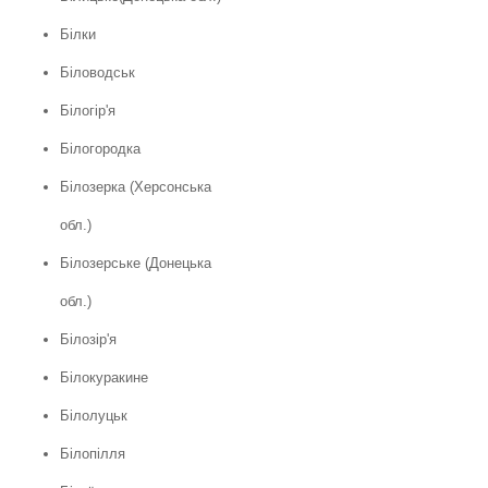
Білки
Біловодськ
Білогір'я
Білогородка
Білозерка (Херсонська
обл.)
Білозерське (Донецька
обл.)
Білозір'я
Білокуракине
Білолуцьк
Білопілля