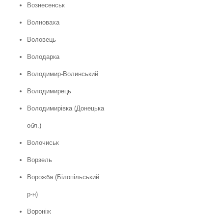
Вознесенськ
Волноваха
Воловець
Володарка
Володимир-Волинський
Володимирець
Володимирівка (Донецька
обл.)
Волочиськ
Ворзель
Ворожба (Білопільський
р-н)
Вороніж