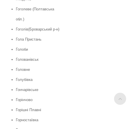
Гоголеве (Полтавська
обл.)
Гоголів(Броварський р-н)
Гола Пристань
Голоби
Голованівськ
Головне
Голубівка
Гончарівське
Горінчово
Горішні Плавні
Горностаївка