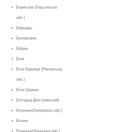
Берислав (Херсонська
обл.)
Бершадь
Билбасівка
Бібрка
Біла
Біла Криниця (Рівненська
обл.)
Біла Церква
Білгород-Дністровський
Біленьке(Запорізька обл.)
Білики
Білицьке(Донецька обл.)