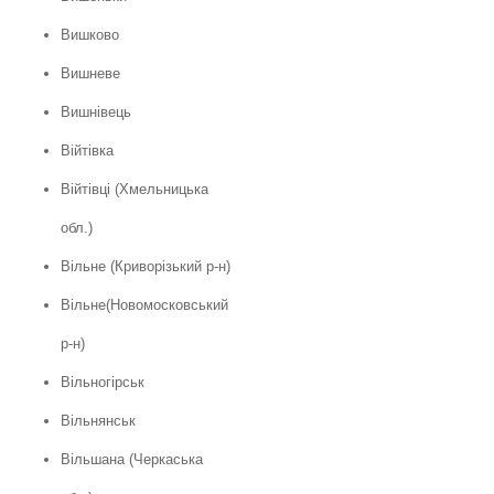
Вишково
Вишневе
Вишнівець
Війтівка
Війтівці (Хмельницька
обл.)
Вільне (Криворізький р-н)
Вільне(Новомосковський
р-н)
Вільногірськ
Вільнянськ
Вільшана (Черкаська