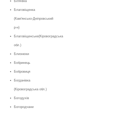
Біляївка
Благовіщенка
(Кам'янсько-Дніпровський
р-н)
Благовіщенське(Кіровоградська
обл.)
Близнюки
Бобринець
Бобровиця
Богданівка
(Кіровоградська обл.)
Богодухів
Богородчани