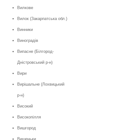
Вилкове
Вилок (Закарпатська обл.)
Винники
Виноградів
Випасне (Білгород-
Дністровський р-н)
Вири
Вирішальне (Лохвицький
р-н)
Високий
Високопілля
Вишгород
Вишеньки