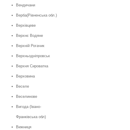
Вендичани
Верба(Рівненська обл.)
Верхівцеве
Верхнє Водяне
Верхній Рогачик
Верхньодніпровськ
Верхня Сироватка
Верховина
Веселе
Веселинове
Вигода (Івано-
Франківська обл)
Вижниця