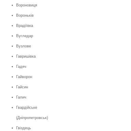
Вороновиця
Вороньків
Врадіївка
Вугледар
Вузлове
Гавришівка
Гадяч
Гайворон
Гайсин
Галич
Гвардійське
(Дніпропетровськ)
Гвіздець