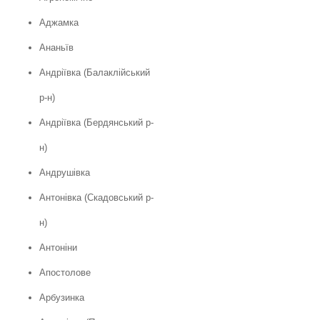
Аджамка
Ананьїв
Андріївка (Балаклійський
р-н)
Андріївка (Бердянський р-
н)
Андрушівка
Антонівка (Скадовський р-
н)
Антоніни
Апостолове
Арбузинка